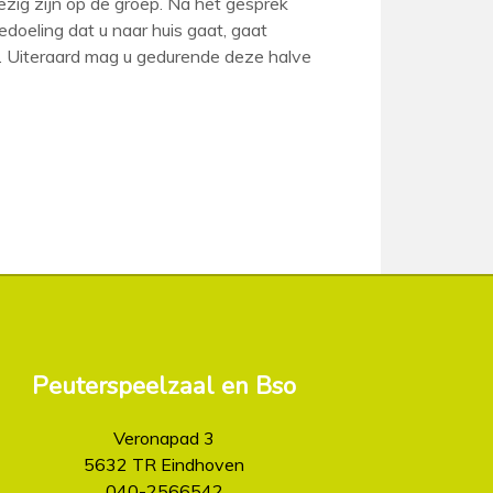
ezig zijn op de groep. Na het gesprek
doeling dat u naar huis gaat, gaat
n. Uiteraard mag u gedurende deze halve
Peuterspeelzaal en Bso
Veronapad 3
5632 TR Eindhoven
040-2566542