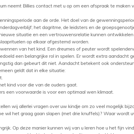
um neemt Billies contact met u op om een afspraak te maken 
nningsperiode aan de orde. Het doel van de gewenningsperiod
nderdagverblijf; het dagritme, de leidsters en de groepsgenootj
ieuwe situatie en een vertrouwensrelatie kunnen ontwikkelen 
laaprituelen op elkaar afgestemd worden.
het wennen van het kind. Een dreumes of peuter wordt spelender
edoeld een belangrijke rol in spelen. Er wordt extra aandacht
angstig dan gebeurt dit niet. Aandacht betekent ook ondersteuni
meen geldt dat in elke situatie:
t.
et kind voor die van de ouders gaat.
ers een voorwaarde is voor een optimaal wen klimaat.
 stellen wij allerlei vragen over uw kindje om zo veel mogelijk 
oe wil het graag gaan slapen (met drie knuffels)? Waar wordt u
ngrijk. Op deze manier kunnen wij van u leren hoe u het fijn vi