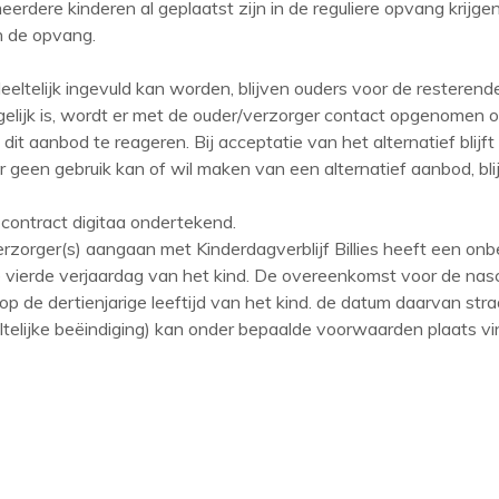
rdere kinderen al geplaatst zijn in de reguliere opvang krijg
in de opvang.
eeltelijk ingevuld kan worden, blijven ouders voor de resteren
lijk is, wordt er met de ouder/verzorger contact opgenomen o
dit aanbod te reageren. Bij acceptatie van het alternatief blij
ger geen gebruik kan of wil maken van een alternatief aanbod, 
contract digitaa ondertekend.
rzorger(s) aangaan met Kinderdagverblijf Billies heeft een on
e vierde verjaardag van het kind. De overeenkomst voor de nas
 op de dertienjarige leeftijd van het kind. de datum daarvan stra
telijke beëindiging) kan onder bepaalde voorwaarden plaats v