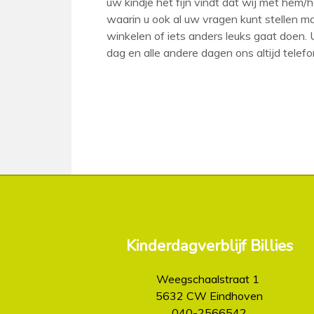
uw kindje het fijn vindt dat wij met hem
waarin u ook al uw vragen kunt stellen m
winkelen of iets anders leuks gaat doen.
dag en alle andere dagen ons altijd tele
Kinderdagverblijf Billies
Weegschaalstraat 1
5632 CW Eindhoven
040-2566542