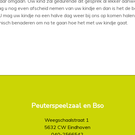
/haar omgaan. Uw kind zal gedurende dit gesprek al lekker aanw
ag u nog even afscheid nemen van uw kindje en dan is het de be
 U mag uw kindje na een halve dag weer bij ons op komen hale
fonisch benaderen om na te gaan hoe het met uw kindje gaat.
Peuterspeelzaal en Bso
Weegschaalstraat 1
5632 CW Eindhoven
040-2566542