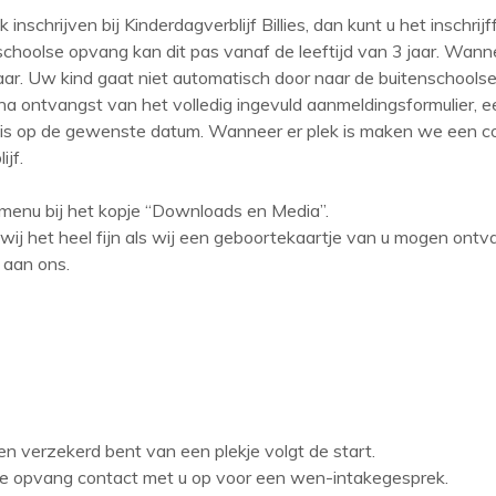
 inschrijven bij Kinderdagverblijf Billies, dan kunt u het inschrij
schoolse opvang kan dit pas vanaf de leeftijd van 3 jaar. Wan
jaar. Uw kind gaat niet automatisch door naar de buitenschools
a ontvangst van het volledig ingevuld aanmeldingsformulier, ee
ek is op de gewenste datum. Wanneer er plek is maken we een 
jf.
et menu bij het kopje “Downloads en Media”.
 wij het heel fijn als wij een geboortekaartje van u mogen ont
 aan ons.
 verzekerd bent van een plekje volgt de start.
de opvang contact met u op voor een wen-intakegesprek.